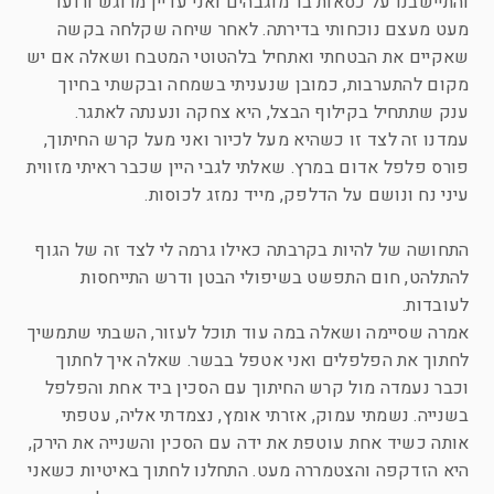
והתיישבנו על כסאות בר מוגבהים ואני עדיין מרוגש ורועד
מעט מעצם נוכחותי בדירתה. לאחר שיחה שקלחה בקשה
שאקיים את הבטחתי ואתחיל בלהטוטי המטבח ושאלה אם יש
מקום להתערבות, כמובן שנעניתי בשמחה ובקשתי בחיוך
ענק שתתחיל בקילוף הבצל, היא צחקה ונענתה לאתגר.
עמדנו זה לצד זו כשהיא מעל לכיור ואני מעל קרש החיתוך,
פורס פלפל אדום במרץ. שאלתי לגבי היין שכבר ראיתי מזווית
עיני נח ונושם על הדלפק, מייד נמזג לכוסות.
התחושה של להיות בקרבתה כאילו גרמה לי לצד זה של הגוף
להתלהט, חום התפשט בשיפולי הבטן ודרש התייחסות
לעובדות.
אמרה שסיימה ושאלה במה עוד תוכל לעזור, השבתי שתמשיך
לחתוך את הפלפלים ואני אטפל בבשר. שאלה איך לחתוך
וכבר נעמדה מול קרש החיתוך עם הסכין ביד אחת והפלפל
בשנייה. נשמתי עמוק, אזרתי אומץ, נצמדתי אליה, עטפתי
אותה כשיד אחת עוטפת את ידה עם הסכין והשנייה את הירק,
היא הזדקפה והצטמררה מעט. התחלנו לחתוך באיטיות כשאני