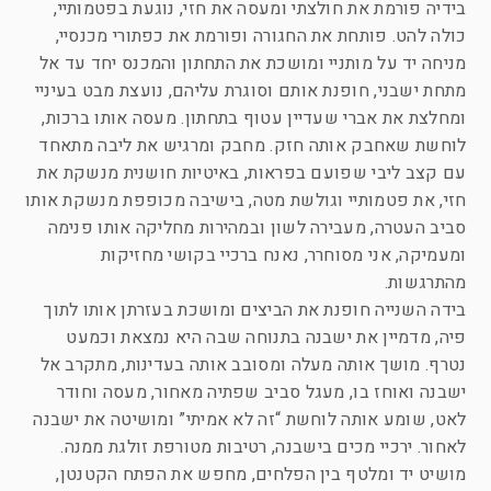
בידיה פורמת את חולצתי ומעסה את חזי, נוגעת בפטמותיי,
כולה להט. פותחת את החגורה ופורמת את כפתורי מכנסיי,
מניחה יד על מותניי ומושכת את התחתון והמכנס יחד עד אל
מתחת ישבני, חופנת אותם וסוגרת עליהם, נועצת מבט בעיניי
ומחלצת את אברי שעדיין עטוף בתחתון. מעסה אותו ברכות,
לוחשת שאחבק אותה חזק. מחבק ומרגיש את ליבה מתאחד
עם קצב ליבי שפועם בפראות, באיטיות חושנית מנשקת את
חזי, את פטמותיי וגולשת מטה, בישיבה מכופפת מנשקת אותו
סביב העטרה, מעבירה לשון ובמהירות מחליקה אותו פנימה
ומעמיקה, אני מסוחרר, נאנח ברכיי בקושי מחזיקות
מהתרגשות.
בידה השנייה חופנת את הביצים ומושכת בעזרתן אותו לתוך
פיה, מדמיין את ישבנה בתנוחה שבה היא נמצאת וכמעט
נטרף. מושך אותה מעלה ומסובב אותה בעדינות, מתקרב אל
ישבנה ואוחז בו, מעגל סביב שפתיה מאחור, מעסה וחודר
לאט, שומע אותה לוחשת “זה לא אמיתי” ומושיטה את ישבנה
לאחור. ירכיי מכים בישבנה, רטיבות מטורפת זולגת ממנה.
מושיט יד ומלטף בין הפלחים, מחפש את הפתח הקטנטן,