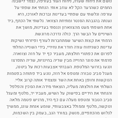
נושם את ניחוח שערה, ניחוח העור בעורפה, נצמד לישבנה
החמים כשהרעד הקל לא עוזב אותי. הנחתי את שפתי על
עורפה וגלשתי עם שפתיי בעדינות וברכות לאורכו, היא
נענתה בהגבהת הסנטר ומתיחת הצוואר. גלשתי אל הכתף, ביד
אחת חשפתי מעט מהצווארון ונגסתי בעדינות, מושך את
השיניים על הבשר הרך. כולה נדרכה מרוגשת.
הרמתי את קצות השיער שמתחברות לעורף ופיזרתי נשיקות
עדינות כשניחוח עורה חודר את נחיריי, בידי השנייה החלתי
לפרום את כפתורי חולצתה, מעביר כף יד על חזה וצווארה.
פרמתי את סוגר החזייה מבין שדיה בחינניות, שדיה התפרצו
ונגעו בזרועי המלטפת. העברתי אצבעות רכות על ביטנה,
מעגל סביב טבורה ומטפס אל חזה, נוגע ביד פתוחה בפטמות
הנוקשות וחופן באחת את השד ומצמיד אותה קרוב אליי.
השלתי את חולצתה מעליה, הוצאתי מידה את הסכין והפלפל
והנחתי את הידיים בפישוק על השיש, מעביר יד, מלטף ומעגל
סביב הטבור ומטפס מעלה עם כף היד, מרגיש פטמה מלאה
ונוקשה, מלטף וממולל באצבעותיי, שומע אנחת עונג, ממשיך
לגלוש מהכתפיים, מנשק במורד הגב, בעמק בין השכמות,