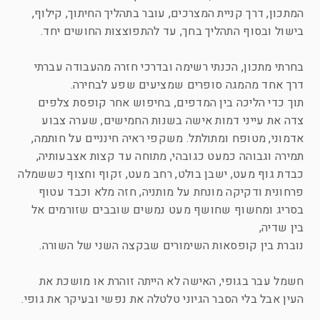
המתכון, דרך קניית המצרכים, עובר בתהליך החיתוך, קילוף,
בישול ובסוף התהליך בחך, עד להתפוצצות החושים יחד.
בחרתי מתכון, הכנתי רשימה ובדרכי חזרה מהעבודה עברתי
דרך אחד מהמגה סופרים שמציעים שפע לבחירה.
תוך כדי הליכה בין המדפים, בחיפוש אחר קופסת צלפים
צדה את עייני דמות אישה בשנות החמישים, שערה צבוע
אדמוני, מטופח ומתולתל. משקפי ראיה חינניים על חותמה,
תמירה וגבוהה כמעט כגובהי, מתוחה עד קצות אצבעותיה,
כבדת גוף מעט, ישבן בולט, רחב מעט, זקוף וחצוף כששמלה
פרחונית ודקיקה מונחת על מותניה, חזה מלא וכבד עטוף
בסריג ומחשוף שחושף מעט נמשים שובבים שזורמים אל
בין שדיה,
נוברת בין קופסאות השימורים שבקצה השני של השורה.
חשמל עבר בגופי, האישה לא הייתה זוהרת או מושכת את
העין אבל בלי הסבר הגיוני טלטלה את נפשי ובעיקר את גופי.