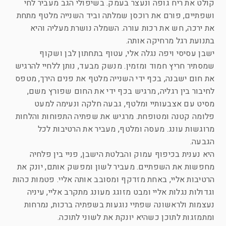
קולט את ריח גופה ונעצר בעמק. בשיפולי הגב מעביר לחי
ושפתיים, פורם את רוכסן שמלתה וביד השנייה מלטף מתחת
את ירכה, חש את רכות עורה. השמלה נושרת מעליה והיא
בתנועת רגל מרחיקה אותה.
ישבן עסיסי ויפה נגלה אלי, עטוף בתחתון לבן ושקוף
שמסתיר חריץ חמוד ומזמין. מנשק מבעד, נותן ללחיי להרגיש
את חום ישבנה, בכף ידי השנייה מלטף את פנים הירך, מטפס
לחיבור בין רגליה, מרגיש בכף ידי את החום שפורץ משם,
מסיט עם אצבעותיי ומלטף, גבעה חלקה ונעימה למעט
פלומה קטנה ומטופחת. מרגיש את שפתיה התפוחות והלחות
מרוגשות עונג. מעסה ומלטף, מעביר את הרטיבות לכל
הגבעה.
היא נענית בכיפוף עמוק והבלטת הישבן, פניי בין פלחיה
מחפשות את השפתיים. מעביר לשון ומפשק אותם, יונק את
הרטיבות אליי, באחת מזדקף ומסובב אותה אליי. פטמות כהות
וגדולות נגלות אליי ומבט מזוגג מעונג מתקרב אליי, עיניה
נעצמות ולראשונה שפתיי נוגעות בשפתיה ברכות, נמרחות
ומתמזגות לתוכן כשהיא יונקת את לשוני לתוכה.