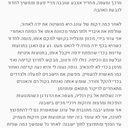
מרכך ומעסה, מחדיר אצבע שובבה מדיי פעם וממשיך לחדור
לגבעת האהבה.
לאחר כמה דקות של עונג היא מושיטה את ידה לאחור,
שולפת את איבריי ולתדהמתי מכוונת אותו אל הפתח האחורי.
אני עוזר בידי, מכוון ומצליח בקושי למקם אותו, מנסה לחדור
כשהיא בכף ידה מורה לי להאט מעט. נע עם האגן בתנועות
עדינות בכדי שהפתח ירפה ויקבל אותו, בתנועות איטיות
נבלעת גם הכיפה. כולו לח ורטוב, מבקש לפרוץ קדימה ואני
מרסן בכדי לא להכאיב. גופה נענה לי והיא נעה קדימה ואחור
כמו מאשרת להעמיק. מפשק את הישבנים למעלה ולצדדים
בכדי להקל וחודר, שומע אותה נאנחת בקול רם והאגנים
מתאחדים לריקוד מתואם ומתוזמן.
ידה נשלחת אל בין רגליה, מעסה את הדגדגן כשהתנועות
הופכות נמרצות וחזקות וירכיי מכים בישבנה.
אני שומע יבבה מתגברת של עונג שמאשרת גם לי להתפוצץ
לתוכה, אני לא עומד בזה יותר ובתנועות אגן חזקות מעמיק
עד הסוף ומתפוצץ לתוך ישבנה. לאחר גל שנמשך כמה שניות