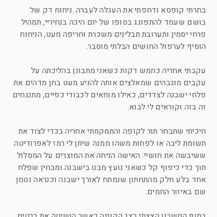
בחרתי קופסא ודחפתי את העגלה לעברה. ניחוח דק של
בושם שעמד להתפוגג בסופו של יום היכה בנחיריי, תמהיל
פרחי יסמין ותערובת תבלינים משכרת וחריפה מעט, הניחוח
הוסיף לערפול החושים הבלתי מוסבר.
עקבתי אחריה כחמש דקות כשאני מתבונן בהליכתה על
עקבים מוגבהים שמאלצים אותה להניע מעט בחן מדהים את
פלחי ישבנה לצדדים, כאילו מוחאים לכבודי כפיים, מתנגחים
זה בזה וקוראים לי לבוא.
חיכיתי שתבחר תור לקופה והתמקמתי אחריה בכדי לצוד את
תשומת ליבה או לפחות משהו ממנה שיתן לי רמז לאפרודיטה
ששיבשה את חושיי. האישה הניחה את המוצרים על המסלול
תוך כדי כיפוף קל כשאני נועץ מבט בישבנה ומבחין שפלח
אחד בלע חלק מהתחתון שנמתח לאורך ישבנה וכנראה נטמן
שם באיזור החמים.
בסוף החשבון הצצתי בצג הקופה כאשר הושיטה את כרטיס