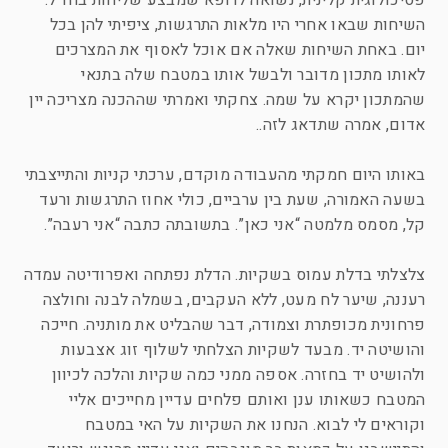
פסיכולוגית קלינית, נשואה לרופא שמבצע שליחות בחו”ל.
השיחות שבאו אחרי היו מלאות התרגשות, ציפיתי להן בכל
יום. באחת השיחות שאלה אם אוכל לאסוף את המצרכים
לאותו מתכון מדובר ולבשל אותו במטבח שלה בתנאי
שהמתכון יקרא על שמה. צחקתי ואמרתי שההכנה מצריכה יין
אדום, אמרה שתדאג לזה..
באותו היום חמקתי מהעבודה מוקדם, ערכתי קניות והתייצבתי
בשעה האמורה, שעת בין ערביים, כולי אחוז התרגשות ורעד
קל, מסמס מלמטה “אני כאן”. בתשובתה כתבה “אני רעבה”.
צלצלתי בדלת עמוס בשקיות. הדלת נפתחה ואפרודיטה עמדה
רעננה, שיער לח מעט, ללא העקבים, בשמלה לבנה וחולצה
פרחונית מכופתרת וצמודה, דבר שהבליט את מותניה. חייכה
והושיטה יד. מבעד לשקיות הצלחתי לשלוף זוג אצבעות
ולהושיט יד בחזרה. אספה ממני כמה שקיות והלכה לכיוון
המטבח כשאותו ענן ואותם פלחים עדיין מחייכים אליי
וקוראים לי לבוא. הנחנו את השקיות על האי במטבח