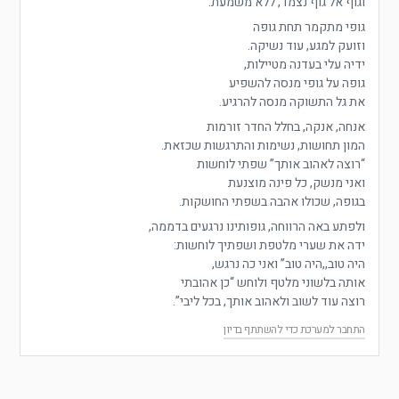
וגוף אל גוף נצמד, ללא משמעת.
גופי מתקמר תחת גופה
וזועק למגע, עוד נשיקה.
ידיה עלי בעדנה מטיילות,
גופה על גופי מנסה להשפיע
את גל התשוקה מנסה להרגיע.
אנחה, אנקה, בחלל החדר זורמות
המון תחושות, נשימות והתרגשות שכזאת.
“רוצה לאהוב אותך” שפתי לוחשות
ואני מנשק, כל פינה מוצנעת
בגופה, שכולו אהבה בשפתי החושקות.
ולפתע באה הרווחה, גופותינו נרגעים בדממה,
ידה את שערי מלטפת ושפתיך לוחשות:
היה טוב,,היה טוב” ואני כה נרגש,
אותה בלשוני מלטף ולוחש “כן אהובתי
רוצה עוד לשוב ולאהוב אותך, בכל ליבי”.
התחבר למערכת כדי להשתתף בדיון