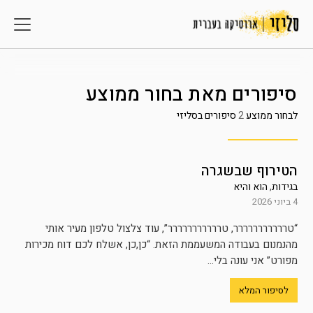
סיפורים מאת
בחור ממוצע
לבחור ממוצע
2
סיפורים בסליזי
הטירוף שבשגרה
בגידות
,
הוא והיא
4 ביוני 2026
“טררררררררררר, טררררררררררר”, עוד צלצול טלפון מעיר אותי
מהנמנום בעבודה המשעממת הזאת. “כן,כן, אשלח לכם דוח מכירות
מפורט” אני עונה בלי...
לסיפור המלא