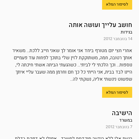
לסיפור המלא
חושב עלייך ועושה אותה
בגידות
14 בנובמבר 2012
אחרי חצי יום מטורף ביחד אני אומר לך שאני חייב ללכת… משאיר
אותך רטובה, חמה, משתוקקת לזין שלי בתוכך לפחות עוד פעמיים
נוספות… וכך הלכתי לי לביתי… כשהגעתי הביתה אשתי חיכתה לי,
היינו לבד בבית, אני הייתי כל כך חם וחרמן ממה שעבר עליי איתך
שפשוט ניגשתי אליה, נשקתי לה...
לסיפור המלא
הישיבה
במשרד
7 בנובמבר 2012
הגעת אלי ללא הודעה מוקדמת למשרד… אפילו לא דפקת בדלת,