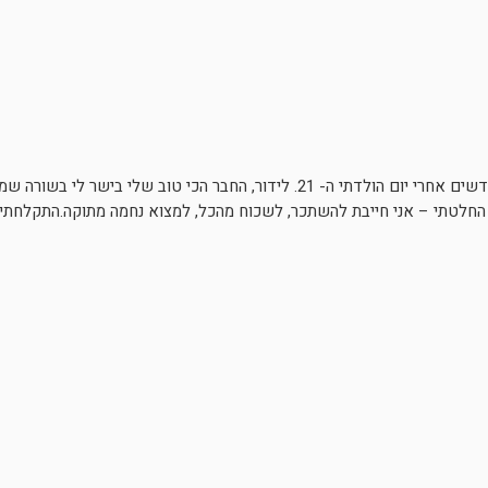
זה היה ביום חמישי, בחודש ספטמבר. בדיוק 3 חודשים אחרי יום הולדתי ה- 21. לידור, החבר הכ
 החלטתי – אני חייבת להשתכר, לשכוח מהכל, למצוא נחמה מתוקה.התקלחתי, 