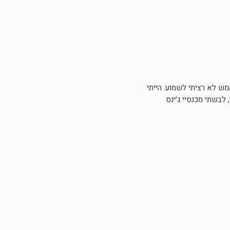
י טוב שלי בישר לי בשורה שממש לא רציתי לשמוע. הייתי
לבשתי מכנסיי ג’ינס