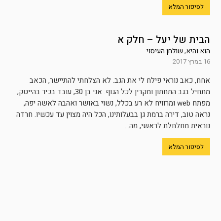
לסיפור המלא
הבית של יעל – חלק א
הוא והיא
,
שולחן העיסוי
16 במרץ 2017
אחח, כאב נוראי פילח לי את הגב. לא הצלחתי להתיישר, הכאב
מתחיל בגב התחתון ומקרין לכל הגוף. אני בן 30, עובד בכיר בהייטק,
מפתח web ומרוויח לא רע בכלל, נשוי באושר ואהבה לאשה יפה,
נראה טוב, דירה ברמת גן בבעלותינו, הכל היה מצוין עד עכשיו. חרדה
נוראית מחלחלת לראשי, מה...
לסיפור המלא