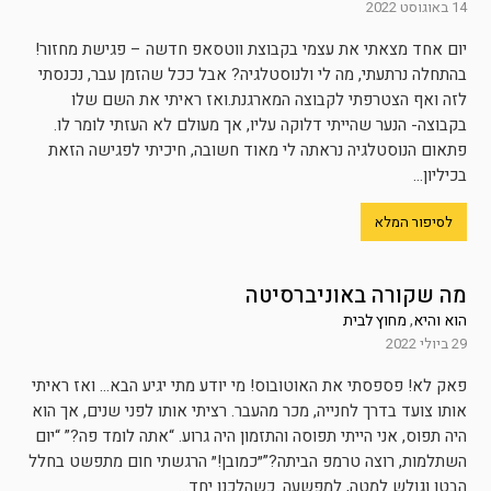
14 באוגוסט 2022
יום אחד מצאתי את עצמי בקבוצת ווטסאפ חדשה – פגישת מחזור!
בהתחלה נרתעתי, מה לי ולנוסטלגיה? אבל ככל שהזמן עבר, נכנסתי
לזה ואף הצטרפתי לקבוצה המארגנת.ואז ראיתי את השם שלו
בקבוצה- הנער שהייתי דלוקה עליו, אך מעולם לא העזתי לומר לו.
פתאום הנוסטלגיה נראתה לי מאוד חשובה, חיכיתי לפגישה הזאת
בכיליון...
לסיפור המלא
מה שקורה באוניברסיטה
הוא והיא
,
מחוץ לבית
29 ביולי 2022
פאק לא! פספסתי את האוטובוס! מי יודע מתי יגיע הבא… ואז ראיתי
אותו צועד בדרך לחנייה, מכר מהעבר. רציתי אותו לפני שנים, אך הוא
היה תפוס, אני הייתי תפוסה והתזמון היה גרוע. “אתה לומד פה?” “יום
השתלמות, רוצה טרמפ הביתה?”״כמובן!״ הרגשתי חום מתפשט בחלל
הבטן וגולש למטה, למפשעה. כשהלכנו יחד...