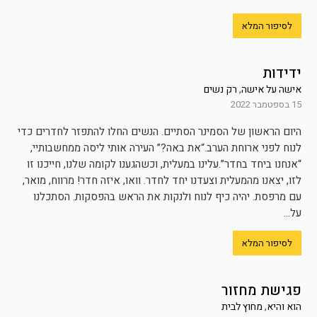
לסיפור המלא
ידידות
אישה על אישה
,
רק נשים
15 בספטמבר 2022
היום הראשון של הסמינר הסתיים. הנשים החלו להתפזר לחדרים כדי
לנוח לפני ארוחת הערב.“את באה?” העירה אותי ליסה ממחשבותיי,
“אנחנו ביחד בחדר”.עלינו במעלית, וכשהגענו לקומה שלנו, חייכנו זו
לזו, יצאנו מהמעלית וצעדנו יחד לחדר. וואו, איזה חדר! מרווח, מואר,
עם מרפסת. יהיה כיף לנוח ולנקות את הראש בהפסקות. הסתכלנו
על...
לסיפור המלא
פגישת מחזור
הוא והיא
,
מחוץ לבית