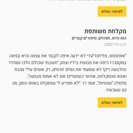
לסיפור המלא
מקלחת משותפת
הוא והיא
,
חפוזים
,
סיפורים קצרים
21 ביולי 2022
“אופססס, סליחה!”עדי לא ידעה איפה לקבור את עצמה והיא קפאה
במקום.רז כיסה את מבושיו בידיו וצחק.“חשבתי שכולם הלכו ושחדר
ההלבשה ריק! לא שמעתי את המים זורמים, רק אשים עליי מגבת
ואצא מהמקלחת, אחזור כשתסיים אם לא אמות מבושה”,
מלמלה.“שטויות”, אמר רז. “לא מפריע לי שנתקלח באותו הזמן, מה
גם שעכשיו...
לסיפור המלא