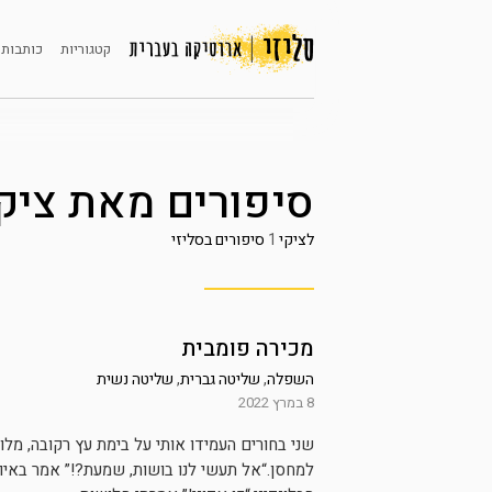
קטגוריות
כותבות 
סיפורים מאת
ציק
לציקי
1
סיפורים בסליזי
מכירה פומבית
השפלה
,
שליטה גברית
,
שליטה נשית
8 במרץ 2022
שני בחורים העמידו אותי על בימת עץ רקובה, מל
למחסן.“אל תעשי לנו בושות, שמעת?!” אמר באיום