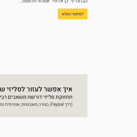
הבלונדיני.“כן אדוני!” אמרתי חלושות....
לסיפור המלא
איך אפשר לעזור לסליזי ש
תחזוקת סליזי דורשת משאבים רבים, 
(דרך Paypal, בצורה מאובטחת, אנונימית ומהירה)