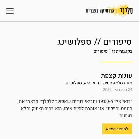
סיפורים // ספלושינג
בקטגוריה זו
1
סיפורים
עוגות קצפת
מאת
סלאפסטיק
|
הוא והיא
,
ספלושינג
24 בפברואר 2022
“בואי אלי ב-19:00 ותביאי בגדים שאפשר ללכלך״. קראתי את
הסמס וחייכתי. אני אוהבת להיות איתו, הוא בחור מצחיק ומלא
רעיונות...
לסיפור המלא