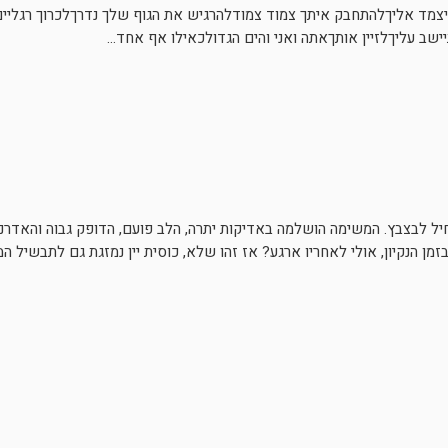
להיצמד אליךלהתחבק איתך צמוד צמודלהרגיש את הגוף שלך נדרךלכרוך רגלי
ב עליךלזיין אותךאתה ואני והים הגדולכאילו אף אחד...
תחיל לבצבץ. המשימה הושלמה באדיקות יתרה, הלב פועם, הדופק גבוה והאדרנל
 הנקיון, אולי לאחריו ארגע? אז זהו שלא, כוסית יין נמזגת גם לתבשיל ה