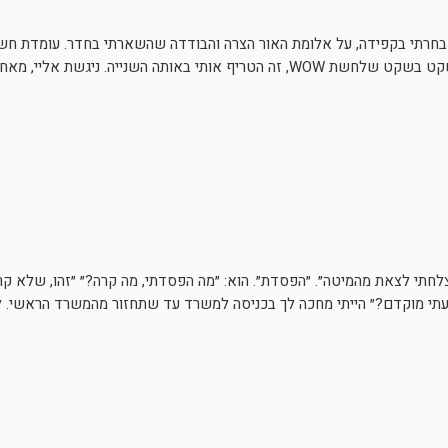
 בחרתי בקפידה, על אלומת האור הצרה והבודדה שהשארתי בחדר. עומדת חשופ
ומגפיים גבוהים. דפקת בדלת ונכנסת. שמעתי בשקט בשקט שלחשת WOW, זה הטריף אותי באותה הש
חתי לצאת מהמיטה״. ״הפסדת״. הוא: ״מה הפסדתי, מה קרה?״ ״זהו, שלא קרה
 הגעתי מוקדם?״ הייתי מחכה לך בכניסה למשרד עד שתחזור מהמשרד הראשי. לא 