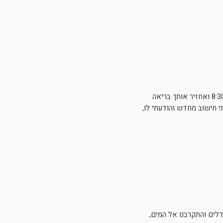
״אני רוצה שתתני לי בוקר״, הוא ביקש.אני בתקופה מאתגרת, מתרוצצת, מתזזת ועובדת בין לבין לבין. אין מצב.״אאסוף אותך ב-8:30 ואחזיר אותך בריאה
שיתי חישוב מחדש והודעתי לו,
נדלים והתקרבנו אל המים,