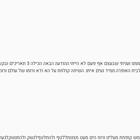
״מתי לאחרונה היית באופרה?״ התנוססה השאלה ממ
בית האופרה.תמיד נעים איתו. השיחה קולחת על הא ודא ורומו של עולם ורו
ש קופחת מעלינו ורוח הים מעט מצננתללטף ולהתלטףלנשק ולהתנשקלגעת