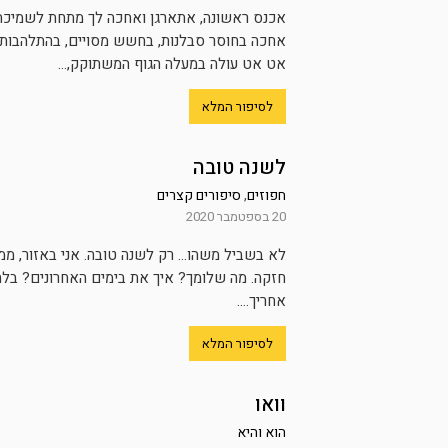
אכנס ראשונה, אתארגן ואחכה לך מתחת לשמיכה.
אחכה בחוסר סבלנות, בחשש מסויים, בהתלהבות,
אט אט עולה במעלה הגוף המשתוקק,...
לסיפור המלא
לשנה טובה
חפוזים
,
סיפורים קצרים
20 בספטמבר 2020
לא בשביל משהו… רק לשנה טובה. אני באזור, ממש
חזקה. מה שלומך? איך את בימים האחרונים? בלה
אחריך....
לסיפור המלא
וואו
הוא והיא