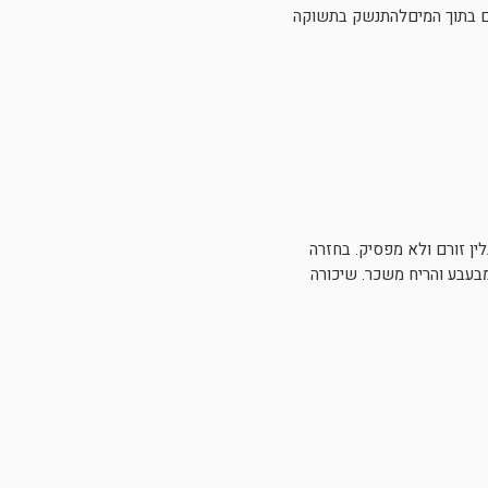
ים בתוך המיםלהתנשק בתשוקה
ין זורם ולא מפסיק. בחזרה
מבעבע והריח משכר. שיכורה