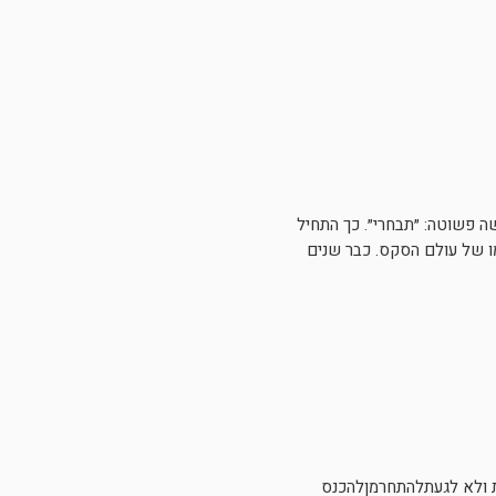
נו ועניתי שבעצם אף פעם לא הייתי.ההודעה הבאה הכילה 3 תאריכים ובקשה פשוטה: ״תבחרי״. כך התחיל
מו של עולם הסקס. כבר שנים
 ולא לגעתלהתחרמןלהכנס