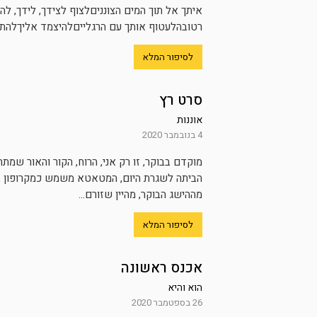
איתך אל תוך המים הצונניםלצוף לצידך, לידך, 
רטובהלעטוף אותך עם הרגלייםלהיצמד אליךלהתייש
לסיפור המלא
סרט רץ
אוננות
4 בנובמבר 2020
מוקדם בבוקר, זו רק אני, הרוח, הקור והאור שמ
הביתה לשגרת היום, המטאטא משמש כמקרופון בזמן
מההישג הבוקר, מהיין שזורם...
לסיפור המלא
אכנס ראשונה
הוא והיא
26 בספטמבר 2020