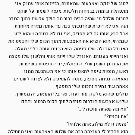
לסוג של ינקה ואצבעות שמאוננת, מזיינות אותי עמוק אני
מתפתלת וגומרת בגניחות חלשות, מנסה לשמור על שקט
למרות שלכל מי שהיה בבית ברור מה הולך עכשיו בתוך החדר
הזה. אני לא זוכרת שהרגשתי ככה עד אותה גמירה מיוחדת.
אבל הוא, אותו זה לא מספק, אני גם לא בטוחה שהוא ידע
שגמרתי, הוא הוציא את האצבעות מתוך הכוס שלי והכניס את
האגודל הגדולה שלו פנימה. הוא הכניס אותה כלפי מעלה
ואני הייתי בעננים, האגודל שלו זיינה אותי והלשון שלו מצצה
את הדגדגן השמן שלי. התפתלתי, ידיי תופסות בשיערות
ראשו, מנסות טיפה להאט אותו כי אני משתגעת ממנו
ואאאהה גניחה נוספת, מנסה להתאפק ולא לצרוח לשמיים.
אאהה עוד גמירה והכוס שלי מטפטף
נוזלים שהוא מלקק עוד ועוד. ואז בלי התראה, זה ממשיך,
שלוש אצבעות חודרות פנימה לתוך הכוס הרטוב והחם.
“ווא מה שאתה עושה לי..”
“את נהנית?”
“נהנית זו לא מילה, אתה אלוהי!”
הוא מחדיר לי בעוצמה רבה את שלוש האצבעות ואני מתחילה