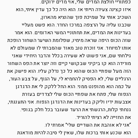
כפתוריי חולצת המדים שלי, אוי מדים ירוקים.
איזו קצינה צעירה הייתי אז. הוא היה כל כך עדין איתי, הוא
השכיב אותי על שמיכת פוך שהוציא מהארון,
שכבנו עליה על הרצפה במרכז החדר. הוא פשט מעליי
בעדינות את המדים, את תחתוניי המשי האדומים. הוא אמר
שזה הכוס היפה שראה מימיו, שפלומת השיער השחור הופכת
אותו למיוחד. אני זוכרת טוב מאוד שהסברתי לו שמעולם לא
גילחתי שם, אני פשוט לא שעירה בכלל והדבר היחידי שאני
מורידה הוא קו ביקיני שבקושי קיים וזה יוצר את הפס השחור
הזה מעל שפתיי הכוס שהוא כל כך נדלק עליו. הוא פישק את
הרגליים שלי, לא הפסיק להחמיא לי, על הגוף, על צבע העור,
על כמה הוא מהופנט ממני. הוא החל ללקק לי את הדגדגן
הנפוח שלי, פתח את שפתיי הכוס שלי לצדדים בעזרת
אצבעות ידיו וליקק בעדינות את הדגדגן הנפוח. אני התענגתי,
גנחתי קלות, הרגשתי את הרעד שעובר בכל חלק בגופי.
את החזייה לא רציתי להוריד.
“אני לא אוהבת את השדיים שלי” אמרתי לו.
הוא שכנע אותי ברכות שלו, שאין לי סיבה להיות מודאגת