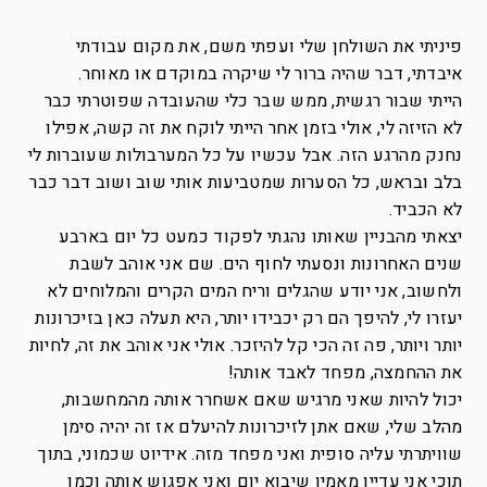
פיניתי את השולחן שלי ועפתי משם, את מקום עבודתי
איבדתי, דבר שהיה ברור לי שיקרה במוקדם או מאוחר.
הייתי שבור רגשית, ממש שבר כלי שהעובדה שפוטרתי כבר
לא הזיזה לי, אולי בזמן אחר הייתי לוקח את זה קשה, אפילו
נחנק מהרגע הזה. אבל עכשיו על כל המערבולות שעוברות לי
בלב ובראש, כל הסערות שמטביעות אותי שוב ושוב דבר כבר
לא הכביד.
יצאתי מהבניין שאותו נהגתי לפקוד כמעט כל יום בארבע
שנים האחרונות ונסעתי לחוף הים. שם אני אוהב לשבת
ולחשוב, אני יודע שהגלים וריח המים הקרים והמלוחים לא
יעזרו לי, להיפך הם רק יכבידו יותר, היא תעלה כאן בזיכרונות
יותר ויותר, פה זה הכי קל להיזכר. אולי אני אוהב את זה, לחיות
את ההחמצה, מפחד לאבד אותה!
יכול להיות שאני מרגיש שאם אשחרר אותה מהמחשבות,
מהלב שלי, שאם אתן לזיכרונות להיעלם אז זה יהיה סימן
שוויתרתי עליה סופית ואני מפחד מזה. אידיוט שכמוני, בתוך
תוכי אני עדיין מאמין שיבוא יום ואני אפגוש אותה וכמו