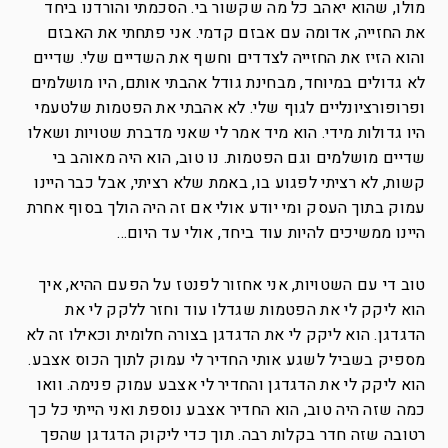
מולו, שהוא יאהב כל מה שקשור בי. הסכמתי והורדנו ביחד
את החזייה, אדומה עם אבזם קדמי. אני פתחתי את האבזם
והוא הזיז את החזייה לצדדים וחשף את השדיים שלי. שדיים
לא גדולים במיוחד, מבחינת גודל אהבתי אותם, היו מושלמים
ופרופורציונליים לגוף שלי. לא אהבתי את הפטמות שלטעמי
היו גדולות מידי. הוא מיד אמר לי שאני מדברת שטויות ושאלו
שדיים מושלמים וגם הפטמות. נו טוב, הוא היה מאוהב בי
קשות, לא רציתי לפגוע בו, באמת שלא רציתי, אבל כבר היינו
עמוק בתוך העסק ומי יודע אולי אם זה היה הולך בסוף אחרת
היינו ממשיכים להיות עוד ביחד, אולי עד היום…
טוב די עם השטויות, אני אחזור לפנטז על הפעם ההיא, איך
הוא ליקק לי את הפטמות שגדלו עוד וחזר ללקק לי את
הדגדגן. הוא ליקק לי את הדגדגן בצורה חלומית וכאילו זה לא
מספיק בשביל לשגע אותי החדיר לי עמוק לתוך הכוס אצבע.
הוא ליקק לי את הדגדגן והחדיר לי אצבע עמוק פנימה. וואו
כמה שזה היה טוב, הוא החדיר אצבע נוספת ואני הייתי כל כך
רטובה שזה חדר בקלות רבה. תוך כדי ליקוק הדגדגן שהפך