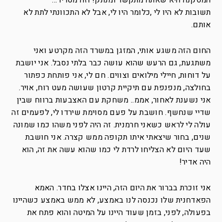
המסקנה היא שאתה מתקשר ומנתק! וזה מטריד…”
תשובות לא היו לי ,כלומר היו לי, אבל לא התכוונתי לתת לא
אותם.
החום הזה משגע אותי, המזגן במשרד הזה מקרטע ואני
משתגעת, גם הרעש שהוא עושה כבר בלתי נסבל. אני יושבת
על דוחות, חיילי מילואים וצווים. חם לי, אני פותחת כפתור
בחולצה, מנפנפת עם תיקיית קרטון שעושה מעט רוח, אויר.
אני נשענת לאחור, אממ.. משחקת עם האצבעות ברווח שבין
שדיי שנחשף. חושבת על פעם מסוימת שירדו לי, לפעמים זה
עולה לי לראש כשאני חרמנית. זה היה לפני משהו כמו שמונה
שנים, בחור שיצאתי איתו תקופה ממש קצרה. אני חושבת
שעד היום לא הצליחו לרדת לי כמו שהוא עשה את זה, הוא
היה אדיר!
אני זוכרת בברור את היום הזה, היינו אצלו בחדר. האמא
הפאדחנית שלו נכנסה לנו באמצע, לא ממש באמצע כשהיינו
בפעולה, לפני, בזמן שעוד היינו על המיטה והוא פתח את