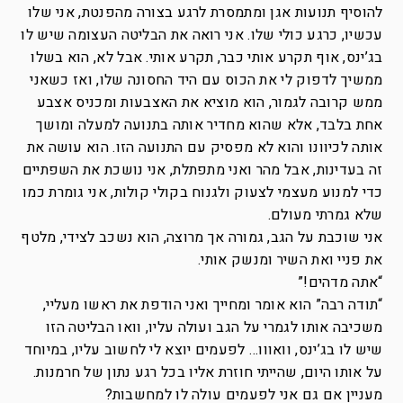
להוסיף תנועות אגן ומתמסרת לרגע בצורה מהפנטת, אני שלו
עכשיו, כרגע כולי שלו. אני רואה את הבליטה העצומה שיש לו
בג’ינס, אוף תקרע אותי כבר, תקרע אותי. אבל לא, הוא בשלו
ממשיך לדפוק לי את הכוס עם היד החסונה שלו, ואז כשאני
ממש קרובה לגמור, הוא מוציא את האצבעות ומכניס אצבע
אחת בלבד, אלא שהוא מחדיר אותה בתנועה למעלה ומושך
אותה לכיוונו והוא לא מפסיק עם התנועה הזו. הוא עושה את
זה בעדינות, אבל מהר ואני מתפתלת, אני נושכת את השפתיים
כדי למנוע מעצמי לצעוק ולגנוח בקולי קולות, אני גומרת כמו
שלא גמרתי מעולם.
אני שוכבת על הגב, גמורה אך מרוצה, הוא נשכב לצידי, מלטף
את פניי ואת השיר ומנשק אותי.
“אתה מדהים!”
“תודה רבה” הוא אומר ומחייך ואני הודפת את ראשו מעליי,
משכיבה אותו לגמרי על הגב ועולה עליו, וואו הבליטה הזו
שיש לו בג’ינס, וואווו… לפעמים יוצא לי לחשוב עליו, במיוחד
על אותו היום, שהייתי חוזרת אליו בכל רגע נתון של חרמנות.
מעניין אם גם אני לפעמים עולה לו למחשבות?