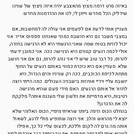
באיזה סרט דרמה מצוץ מהאצבע יהיה איזה ניצוץ של שנינו
שידליק הכל מחדש וייתן לי, לנו את ההזדמנות מחדש.
מעניין אותי לדעת אם לפעמים אני עולה לה למחשבות, אם
במצבי משבר גם היא חושבת כמוני שאנחנו פספוס אדיר. אני
יכול להיות בטוח שמה שאני הרגשתי היא לא הרגישה בחזרה,
אולי לכמה רגעים קטנים היא הרגישה ככה. אני כמובן ידעתי
להרוס, כל דבר טוב שיש לי אני נוהג להרוס, גם אם אני חושב
שלא. מעניין אם היא נזכרת כמוני באותם רגעים על החוף
מתחת לכיפת הכוכבים, ככה רק שניניו והים הגדול, היא
יושבת עליי וידיי אוחזות בישבניה העגולים. כמה הייתי רוצה
לחזור אל אותם הרגעים. האם מידי פעם שהיא מרגישה
רטיבות, היא מדמיינת את הלשון שלי מענגת אותה? מלקקת
לה את הדגדגן?
בהחלט הכוס היפה ביותר שראיתי מימיי, הכוס האלוהי שלא
יוצא לי מהראש והלב. אני רוצה שתופיע מולי לרגע, לשאול
אותה מה גרם לה לקום וללכת, לכעוס עליי כל כך, אפילו
לשנוא אותי לתקופה מסוימת. את עקבותייך כבר איבדתי לפני