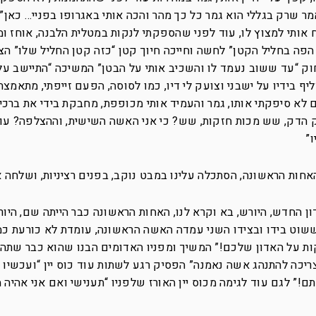
מר שרק בגללי הוא גמר כל כך מהר והכה אותי באגרופו בפניי… כאן”
 אותי למצוץ לו, עוד לפני שהספקתי לנקות במטלית הלבנה, אוחז ו
הפה בחליל הקטן” לחשה וחייכה חיוך קטן “כזה קטן החליל שלו” הצ
ק “עד ששוב נעמד לו והשכיב אותי על הבטן” המשיכה “התיישב על 
יף בידיו על ישבני וצועק לי דיו, כמו לסוסה, הפעם זייפתי, מתאמצת
 לא סיפקתי אותו, גמר והעמיד אותי מכופפת, מחבקת בידי את ברכיי,
ק הדק, שש מכות חזקות, שש? כי אני האשה השישית, וההצלפה? עו
”
אחות הראשונה, הסתכלה עלינו במבט נוקב, בפנים רציניות, ושלחה א
 החדש, היורש, בא וקרא לנו, האחות הראשונה כבר הייתה שם, היו
ששוט בידו ובצידו השני עמדה האשה הראשונה, עומדת לא כורעת כמ
ת על האדון שלכם!” המשיך ומפניו האדומים הבנו שהוא כבר שתה די
ריכה להתנהג אשה נאמנה” הפסיק רגע לשתות עוד כוס יין “ועכשיו
ם!” לגם עוד לגימה מכוס יין האורז שלפניו “תענישי ואם אני אהיה 