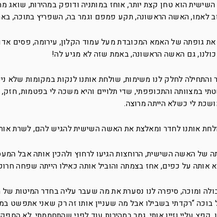
השישית הוא טחן קצת יותר, אוחז במותניה ודופק במהירות, שואג מה
וב לאמו, האשה הראשונה, תקע פמפם וגמר בה, השפריץ בתוכה, באמ
 את גופתה של האמא המכובדת מעל עמוד הקלון, עירומה, פסים אדו
 כולנו, גם האשה הראשונה, באמת שזה לא מגיע לה!
והתחילה לחלק לנו משימות, שולחת אותנו לנקות במקומות שלא ניק
 במצוותה והתכופפתי, שדי תלויים והיא משכה לי בפטמות, חזק, א
כת לי כשלא הייתה מרוצה.
לחת אותנו לחדר ומאלצת את האשה השישית להגיש להם, לשרת אות
ה של האשה השישית, הרוחצות הגיעו לרחוץ ולהכין אותה אבל המע
אותה על כפים, אחז בצמתה והוביל אותה כאילו הייתה שפחה חרופ
לה ומוכה, סיפרה לנו נסערת את מה שעבר עליה בחדר המיטות של ה
 בוכה “רקדתי בשבילו אבל מה שעניין אותו זה רק שאני אתפשט במה
קפץ עליי וזיין אותי, גמר במהירות עוד לפני שהתחממתי, לא הספקת