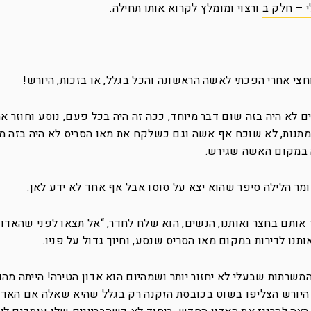
 – חלק ב
ורצוי ומומלץ לקרוא אותו תחילה.
צי אחרי הפכתי לאשה הראשונה והכל בגלל, או בזכות, היורש!
לא היה בזה שום דבר מיוחד, ככה זה היה בכל פעם, נוסע וחוזר א
ו מתנות, לא שוכח אף אשה וגם כשלקח את מאו הסריס לא היה בזה מש
 במקום האשה שגירש.
ומר הלילה סיפר שהוא יצא על סוסו אבל אף אחד לא ידע לאן.
אותם בחצר ואותנו, הנשים, הוא שלח לחדר, “אל תצאו לפני שהאדון
תנו לדירות במקום מאו הסריס שנסע, וחיוך גדול על פניו.
משרתות שבעלי לא יחזור יותר ושמהיום הוא אדון הטירה! הייתה מהו
 היורש הצליפו בשוט בכובסת הזקנה רק בגלל שהיא שאלה אם האדו