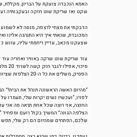
האמא הנכבדה צועקת על הבריון, מקללת, ש
שקט ואז שריקת שוט חזקה ובעקבותיה זעק
הדבקתי את מצחי לרצפה, מנסה לא לשמוע 
המכובדת, שנאתי איך היא התנהגה אלינו וא
שצעקנו מכאב, עדיין ריחמתי עליה, עונש כ
עוד שריקת שוט שרקה באוויר ואחריה עוד ז
סיכוי,
הפסיק, משלים את כל ה-20 הצלפות שציווה האדון, עד האחרונה, אפילו שהיא כבר מזמן לא נשמה.
“מהיום האשה הראשונה תנהל את הבית!” המ
לפניו, “ועכשיו נשים יקרות שלי, תעמדו ע
החוצה, אני רוצה שכל אחת תראה מה אני עו
הצלפה הגונה” המשיך בקול רועם ומפחיד “ו
שלכם, הפתחים שמהיום הם רק שלי, תפשקו 
נעמדנו, בדיוק כמו שהוא רצה, מסתכלות אחת