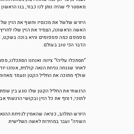
מאסטר לי שהיה נותן לנו כבוד, בנו הראשון
היורש שלשל את מכנסיו וחשף את הזין שלו,
האשה הראשונה, הצמיד את הזין שלו לחריץ ש
מפמפם כמה פמפומים והיא בוכה בשקט, דמעות
הדבר הכי טוב בעולם.
“תסתכלו עליה!” ציווה ואנחנו הסתכלנו, מ
לאחר שגנחה גניחת הנאה קולנית, אנחנו יוד
שולף מתוכה את החליל הקטן ונעמד מאחורי
הרגשתי את החליל הקטן שלו נוגע בין שפתי
לתוכי, דוחף את כל הזין ובקושי הרגשתי אבל
היורש התלהב, כנראה שהאמין לגניחת ההנאה
השניה” ועבר במהירות לאשה השלישית.