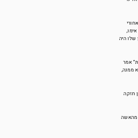
חורי
ימו,
 שלו היה
ת” אמר
א ממנה,
ן חזקה
ם מהאשה