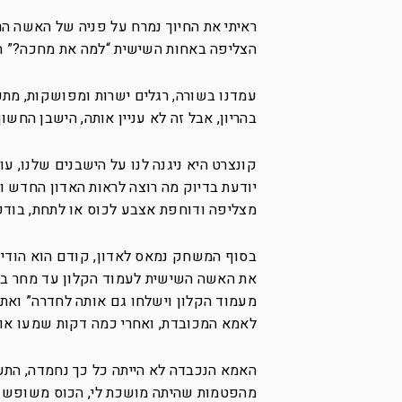
ראיתי את החיוך נמרח על פניה של האשה הר
הצליפה באחות השישית “למה את מחכה?” ה
עמדנו בשורה, רגלים ישרות ומפושקות, מת
בהריון, אבל זה לא עניין אותה, הישבן החשו
קונצרט היא ניגנה לנו על הישבנים שלנו, עו
יודעת בדיוק מה רוצה לראות האדון החדש ו
מצליפה ודוחפת אצבע לכוס או לתחת, בודק
בסוף המשחק נמאס לאדון, קודם הוא הודי
את האשה השישית לעמוד הקלון עד מחר בבוק
מעמוד הקלון וישלחו גם אותה לחדרה” ואת 
לאמא המכובדת, ואחרי כמה דקות שמעו אות
האמא הנכבדה לא הייתה כל כך נחמדה, התעל
מהפטמות שהיתה מושכת לי, הכוס משופשף מ