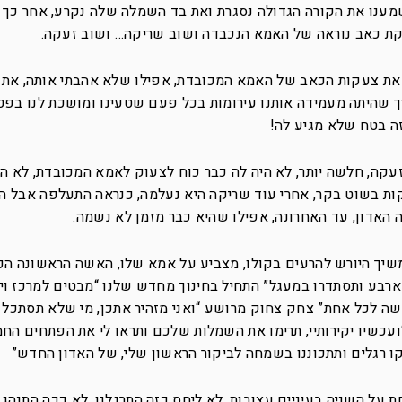
מענו את הקורה הגדולה נסגרת ואת בד השמלה שלה נקרע, אחר כך ה
ת כאב נוראה של האמא הנכבדה ושוב שריקה… ושוב זעקה.
את צעקות הכאב של האמא המכובדת, אפילו שלא אהבתי אותה, את
יך שהיתה מעמידה אותנו עירומות בכל פעם שטעינו ומושכת לנו בפ
זה בטח שלא מגיע לה!
עקה, חלשה יותר, לא היה לה כבר כוח לצעוק לאמא המכובדת, לא הי
 אפילו לגבר חזק קשה לשרוד 20 מלקות בשוט בקר, אחרי עוד שריקה היא נעלמה, כנראה התעלפה אבל
שיך היורש להרעים בקולו, מצביע על אמא שלו, האשה הראשונה הכ
ל ארבע ותסתדרו במעגל” התחיל בחינוך מחדש שלנו “מבטים למרכז וי
שה לכל אחת” צחק צחוק מרושע “ואני מזהיר אתכן, מי שלא תסתכל 
עכשיו יקירותיי, תרימו את השמלות שלכם ותראו לי את הפתחים החמ
רגלים ותתכוננו בשמחה לביקור הראשון שלי, של האדון החדש”
 על השניה בעיניים עצובות, לא ליחס כזה התרגלנו, לא ככה התנהג 