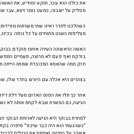
את כולנו הוא עבר, תוקע ומודיע, את האשה 
מפליק על ישבנה, כמעט גומר ויצא, עבר ש
כשהלכנו לחדר ראינו שתי משרתות מורידות
מצליפות השוט מתוחים על כל גופה. בכינו,
האשה הראשונה העירה אותנו מוקדם בבוקר 
בודקת ואף פעם לא מרוצה, פעמיים התפשטתי
חזק ממה שהאמא המכובדת שמתה הייתה מוש
בצהרים היא אכלה עם היורש בחדר שלו, שו
אחר כך תלו את הפנס האדום מעל דלת דירת
הגיעה, גם המשרת שבא לקחת אותה לא נשא 
למחרת בבוקר היא הגיעה לארוחת הבוקר חבו
“כשהגעתי הוא היה כבר שיכור” סיפרה בקול
אשכב על המיטה ואפתח את הרגלים לכבודו, 