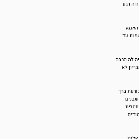
יה רגע
 האמא
טמות עד
ה לה הרבה
 הבריון לא
ורעת ברך
שבנים
תספוג
ודים
אלינו