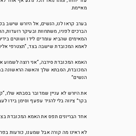
עוד יחזור, ומהר מאד הכל נרגע אף אחד לא 
מאיימת.
בערב קראו לנו, הנשים, אל היורש שישב בכ
הברכים לפניו, משתחוות ובעיקר רועדות, ה
המאימים שהביא עומדים לידו ושוטים בידיהם
לאמא המכובדת שישבה בצד, “תצטרפי אליה
האמא המכובדת סירבה, “אני רוצה לשמוע את
המכובדת, הסבתא שלך והאשה הראשונה במעל
הנשים”
בקר” ציווה בלי להניד עפעף וסימן בידו לע
אחד הבריונים תפס את האמא המכובדת בצמת
לא ראינו מה קורה אבל שמענו, כורעות בפ