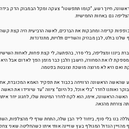
אשונה, חיוך רשע, “קומו תתפשטו” צעקה ומקל הבמבוק הדק בידה “
צליפה גם באחות החמישית.
כופפות קדימה ומחבקות את הברכים, לאשה הרביעית היה קצת קשה, 
ף שלנו בולט, לבן מבהיק והשדיים תלויות, מתנדנדות.
ברת ביננו ומצליפה, בלי סדר, בהפתעה, לי קצת פחות, לאחות השישית
מספקת לו את הסחורה, הישבן הלבן כבר מזמן הפך לאדום אבל היא 
ת ואם היא לא מרוצה מושכת וצובטת בפטמה.
ע שהאשה הראשונה הרוויחה בכבוד את תפקיד האמא המכובדת, אח
ר ואותנו לחדר “בלי אוכל, כל היום” ציווה “עד שיורידו את האשה
האשה הראשונה, אימו, הוא לקח לחדר המיטות שלו, לחגוג יחד איתה 
ה צורחת מהנאה.
לה בנו בלי סוף, ביחוד ליד הבן שלה, התחת שרף לי מהצלפות, השד
הזיין הגדול המגולף בעץ שזיינה אותי איתו כשהחליטה שאני צחק