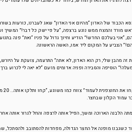
רצה להרגיז את האדון החדש, ביחוד לא כשהבריונים שלו עומדים לי
סא הכבוד של האדון “מהיום אני האדון” שאג לעברנו, כורעות בשורה
ראש מורד והמצח ממש נוגע ברצפה, “על פי ישק כל דבר!” המשיך ושנ
, “אני בעלכם החדש!” הודיע וחיוך גדול על פניו “ואת” פנה בתנוע
ם!” הצביע על המקום ליד אמו, האשה הראשונה.
 זה מהבן שלי, רק הוא האדון, לא אתה” התרעמה, צועקת על היורש, 
ה!” הוסיפה והסבירה ופניה אדומים מזעם “לא יאה לי לכרוע ברך
את היורש לא עני
בר עמוד הקלון שבחצר.
ה הלבנה הארוכה ומשך, הפיל אותה לרצפה והחל לגרור אותה אחריו
חד כשגבנו מופנה אל החצר הגדולה, מפחדות להסתובב ולהסתכל, שמ