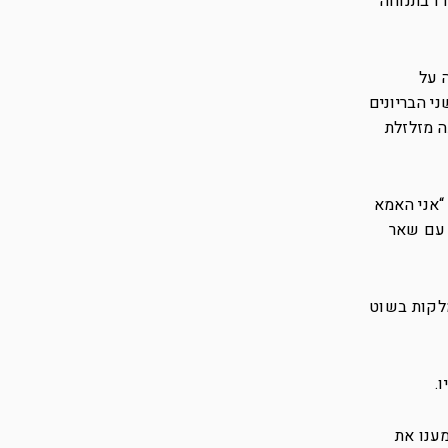
דו בתנוחה
 על
י הבריונים
ה מזלזלת
“אני האמא
 עם שאר
ין שמדובר בסבתא שלו, “קחו את החוצפנית לעמוד” צווח כמו משוגע, “קחו ותלקו אותה… 20 מלקות בשוט
.
ענו את