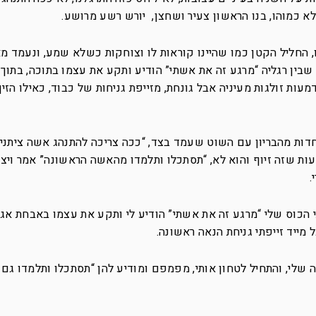
 לא כמוהו, בנו הראשון צעיר ושחצן, יורש רשע מרושע.
 החליל הקטן כמו שהיינו קוראות לו וצוחקות כשלא שמע, ונעמד מא
בין רגליה “מרגע זה את אשתי” הודיע ותקע את עצמו בתוכה, בתוך א
 זולגות מעיניה אבל גונחת, מזייפת גניחות של כבוד, כאילו הזין
פחדות מהבריון עם השוט שעמד בצד, “ככה צריכה להתנהג אשה ציתני
עות שזה זיוף והוא לא, “תסתכלו ותלמדו מהאשה הראשונה” אמר ויצ
.
 הכוס שלי “מרגע זה את אשתי” הודיע לי ותקע את עצמו באבחת אג
 מייד זייפתי גניחת הנאה ראשונה.
 שלי, והתחיל לטחון אותי, מפמפם ומודיע להן “תסתכלו ותלמדו ג