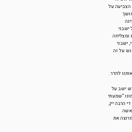
 הצביעה על
מושך
יגה
ישבני
 ומצליחה
 ישבני
נש על זה
ותנו לחדר.
רש ישב על
ונו “שמעתי
 הרבה יין,
 אשה
מרוצה את