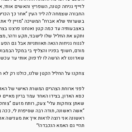
לזייף גניחה קטנה, השפריץ והאשים אותי, א
החבורה שצמחה לה ליד העין “אחר כך הכריח
בשערותי שלא אברח” המשיכה “מזיין לי את 
באצבעותיה עד כמה קטן ואנחנו פרצנו בצחו
ותקע את החליל שלו לישבני, תקע ודהר, מצל
לגנוח גניחות הנאה תאוותניות אבל גם הפעם
מורם, חשוף בפניו והצליף בי במקל הבמבו
שאדוננו לא הרשה לו לדפוק אותי עד עכשיו
צחקנו על החליל הקטן שלנו, כולנו רק לא ה
לפני ארוחת הצהרים המשרת האישי של האדון
כסא האדון, בצידו האחד עמד בריון מאיים 
שאתן צוחקות עלי” צעק, רותח מזעם “צוחקו
“אשה ראשונה, תודה רבה שסיפרת לי, ככה צ
ראשונה אני רוצה לראות איך את מענישה אות
תהיי גם האמא הנכבדה!”