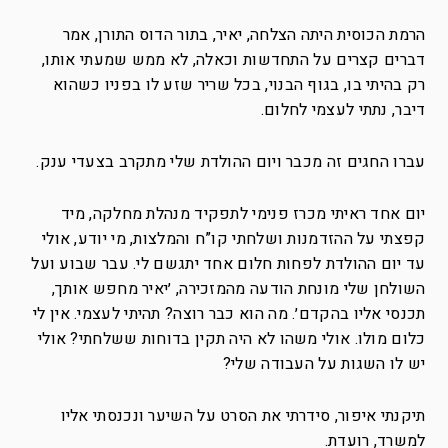
הרמת הכוסית היתה הצלחה, יאיר, בתור הדוס התורן, אמר
דברים קצרים על התחדשות וכאלה, לא ממש שמעתי אותו,
רק בהיתי בו, בגוף הבנוי, בכל שריר שזע לו בפניו כשהוא
דיבר, נתתי לעצמי לחלום.
עברו החגים זה מכבר ויום ההולדת שלי מתקרב בצעדי ענק.
יום אחד ראיתי מכרז פנימי לתפקיד מנהלת מחלקה, מיד
קפצתי על ההזדמנות ושלחתי קו”ח והמלצות, מי יודע, אולי
עד יום ההולדת לפחות חלום אחד יתגשם לי. עבר שבוע ועל
השולחן שלי מונחת הודעה מהמזכירה, ׳יאיר מחפש אותך,
תכנסי אליו בהקדם׳. מה הוא כבר רוצה? תהיתי לעצמי. אין לי
כלום מולו. אולי משהו לא היה תקין בדוחות ששלחתי? אולי
יש לו השגות על העבודה שלי?
תיקנתי איפור, סידרתי את הסרט על השיער ונכנסתי אליו
למשרד, רועדת.