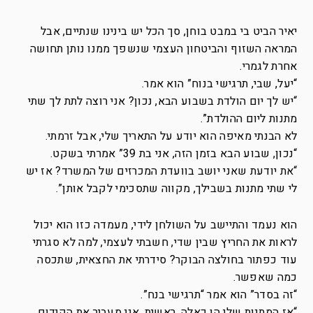
יאיר הביט בי במבט בוחן, סך הכל יש בינינו שנתיים, אבל
המראה השזוף והביטחון העצמי שנשפך ממנו נותן תחושה
אחרת לגמרי.
“יעל, שבי, תרגישי בנוח” הוא אמר.
“יש לך יום הולדת בשבוע הבא, נכון? אני רוצה לתת לך שתי
מתנות ליום ההולדת”.
לא הבנתי מאיפה הוא יודע על התאריך שלי, אבל זרמתי.
“נכון, שבוע הבא בזמן הזה, אני בת 39” אמרתי בשקט.
“את יודעת שאני יושב בוועדת המכרזים של המשרד? אז יש
לי שתי מתנות בשבילך, מקווה שתסכימי לקבל אותן”.
הוא נעמד והתיישב על השולחן לידי, מעמדה כזו הוא יכול
לראות את החריץ שבין שדי, חשבתי לעצמי, למה לא סגרתי
עוד כפתור בחולצה הבוקר? סידרתי את החצאית, שתכסה
כמה שאפשר.
“זה בסדר” הוא אמר “תרגישי בנח”.
“אז המתנות שלי הן כאלה, ראשית, אני מעביר את הקידום