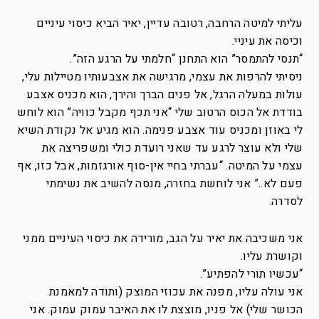
עליתי למיטה הרחבה, רטובה עדיין, יאיר הביא כיסוי עיניים
וכיסה את עיניי.
“תנסי להתמסר” הוא התחנן “חלמתי על הרגע הזה”.
ניסיתי להרפות את עצמי, מרגישה את אצבעותיו מטיילות עלי,
עולות במעלה הרגל, אל פנים הברך והירך, הוא מכניס אצבע
בודדת אל הכוס הרטוב שלי “אני תכף מקבל כוויה” הוא לוחש
לי באוזן ומכניס עוד אצבע פנימה. הוא מגיע אל נקודת השיא
שלי ולא עוצר לרגע עד שאני רועדת כולי ומשפריצה את
עצמי על המיטה. “עברתי בחיי אין-סוף אורגזמות, אבל כזו, אף
פעם לא..” אני לוחשת בחזרה, מנסה להשיב את נשימתי
לסדרה.
אני משכיבה את יאיר על הגב, מורידה את כיסוי העיניים ממני
וקושרת עליו.
“עכשיו תורי להפתיע”.
אני עולה עליו, מפנה את עכוזי המוצק (ותודה למאמנת
הכושר שלי) אל פניו, מוצצת לו את האיבר עמוק עמוק. אני