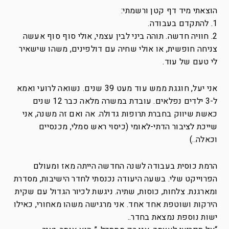
הוצאתי מיד דף קטן ורשמתי:
1. להתקדם בעבודה.
2. חוויה חדשה. תוהה ביני לבין עצמי, אולי סוף סוף אעשה
צניחה חופשית, או אולי שחיה עם דולפינים, משהו שישאיר
לי טעם של עוד.
אני יעל, חוגגת ממש עוד מעט 39 שנים. נשואה לרועי ואמא
ל-3 ילדים נפלאים. עובדת במשרה מלאה כבר 12 שנים
כאשת שיווק בחברת תרופות גדולה. אה ואם זה משנה, אני
שייכת לציבור הדתי-לאומי (כיסוי ראש סמלי, מכנסיים
וכאלה..)
הרמת כוסית בעבודה לשנה החדשה הייתה מאז ומעולם
הפרוייקט שלי. בשעה היעודה נכנסתי לחדר הישיבות, מסדרת
ומארגנת. צלחות, כוסות, שתיה. ניגשת לכיור הגדול עם שקית
הירקות ושוטפת אחד אחד. אני מרגישה משהו מאחורי, כאילו
ישות נוספת נמצאת בחדר..