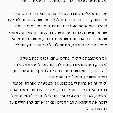
“אל תפריעי לעצמך, אני רק מסתכל..” הוא אומר, יאיר.
יאיר הגיע אלינו לחברה לפני 4 שנים, הוא בדיוק השתחרר
משירות קבע ביחידה שאסור לגלות את שמה והוצנח לתפקיד
הנהלה. הוא אימת העובדים תחתיו. הוא תמיד אומר שמה
שהוא דורש מעצמו הוא דורש גם מהעובדים שלו וזה אומר-
שעות עבודה ארוכות, משמעת קפדנית, ממש משטר צבאי.
אפילו הכיפה הסרוגה, מונחת לו על הראש בדיוק מופלא.
אני מסתובבת אל יאיר, בהלם שהוא נכנס ככה בשקט.
“אני רק מארגנת את הכיבוד להרמת כוסית” אני ממלמלת.
“זה בסדר, כשאת שוטפת ככה כל מלפפון בתנועות רכות,
רואים שיש לך ניסיון”, אני מסמיקה.
“יאיר, זה לא נראה לי במקום, אני מצטערת” אומרת ונסוגה
בחזרה אל הכיור, שוטפת במרץ את כל הירקות בקערה אחת.
“סליחה, לא יודע מה עבר עלי, תני לי לעזור לך” הוא מתנצל,
לוקח את קופסאות הבורקסים ומארגן אותם כמו חיילים על
המגש הגדול.