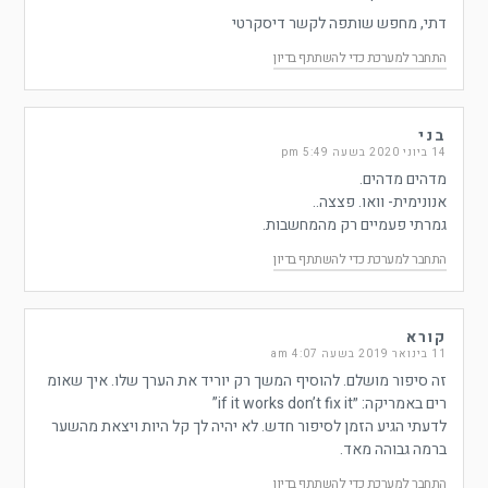
דתי, מחפש שותפה לקשר דיסקרטי
התחבר למערכת כדי להשתתף בדיון
בני
14 ביוני 2020 בשעה 5:49 pm
מדהים מדהים.
אנונימית- וואו. פצצה..
גמרתי פעמיים רק מהמחשבות.
התחבר למערכת כדי להשתתף בדיון
קורא
11 בינואר 2019 בשעה 4:07 am
זה סיפור מושלם. להוסיף המשך רק יוריד את הערך שלו. איך שאומ
רים באמריקה: ״if it works don’t fix it”
לדעתי הגיע הזמן לסיפור חדש. לא יהיה לך קל היות ויצאת מהשער
ברמה גבוהה מאד.
התחבר למערכת כדי להשתתף בדיון