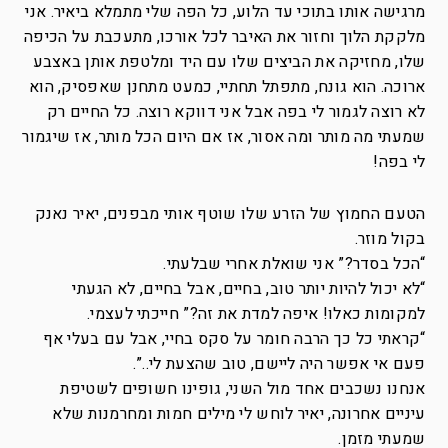
מרגישה אותו בתוכי עד הלוע, כל הפה שלי מתמלא ביאיר. אני
מלקקת הלוך וחזור את האיבר לכל אורכו, מתעכבת על הכיפה
שלו, מחזיקה את הביצים שלו עם היד ומלטפת אותן באצבע
ארוכה. הוא גונח, מתפתל תחתיי, כמעט מתחנן שאפסיק, הוא
לא רוצה לגמור לי בפה אבל אני דווקא רוצה. כל החיים רק
שמעתי מה מותר ומה אסור, אז אם היום הכל מותר, אז שיגמור
לי בפה!
הטעם החמוץ של הזרע שלו שוטף אותי מבפנים, יאיר נאנק
בקול מוזר.
“הכל בסדר?” אני שואלת אחרי שבלעתי.
“לא יכול להיות יותר טוב, בחיים, אבל בחיים, לא הגעתי
למקומות כאלו! איפה למדת את זה?” חייכתי לעצמי.
“קראתי כל כך הרבה חומר על סקס בחיי, אבל עם בעלי אף
פעם אי אפשר היה ליישם, טוב שהצעת לי..”.
אנחנו נשכבים אחד מול השני, גופינו חשופים לשטיפת
עיניים אחרונה, יאיר לוחש לי מילים חמות ומחרמנות שלא
שמעתי מזמן.