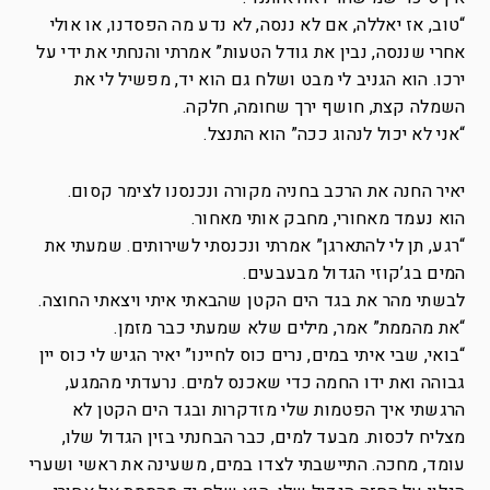
“טוב, אז יאללה, אם לא ננסה, לא נדע מה הפסדנו, או אולי
אחרי שננסה, נבין את גודל הטעות” אמרתי והנחתי את ידי על
ירכו. הוא הגניב לי מבט ושלח גם הוא יד, מפשיל לי את
השמלה קצת, חושף ירך שחומה, חלקה.
“אני לא יכול לנהוג ככה” הוא התנצל.
יאיר החנה את הרכב בחניה מקורה ונכנסנו לצימר קסום.
הוא נעמד מאחורי, מחבק אותי מאחור.
“רגע, תן לי להתארגן” אמרתי ונכנסתי לשירותים. שמעתי את
המים בג’קוזי הגדול מבעבעים.
לבשתי מהר את בגד הים הקטן שהבאתי איתי ויצאתי החוצה.
“את מהממת” אמר, מילים שלא שמעתי כבר מזמן.
“בואי, שבי איתי במים, נרים כוס לחיינו” יאיר הגיש לי כוס יין
גבוהה ואת ידו החמה כדי שאכנס למים. נרעדתי מהמגע,
הרגשתי איך הפטמות שלי מזדקרות ובגד הים הקטן לא
מצליח לכסות. מבעד למים, כבר הבחנתי בזין הגדול שלו,
עומד, מחכה. התיישבתי לצדו במים, משעינה את ראשי ושערי