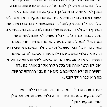
שלך בוועדה, מגיע לך לגמרי על כל מה שאת עושה בחברה.
מזמן לא ראיתי עובדת כל כך משקיעה וחרוצה כמוך, אני
אשמח אם תעבדי תחתיי. את יודעת שהתפקיד הוא ממש ת”פ
שלי, נכון?” הנהנתי קלות. “כן, כשהגשתי את המכרז ראיתי את
הסעיף הזה, ולאור המפגש שלנו בתחילת השנה, התלבטתי אם
נוכל לעבוד צמוד כ”כ.. אבל הגשתי, ז”א שהחלטתי שאני
מסוגלת!”. “מעולה. ופה מגיעה המתנה השנייה, זוהי בעצם
מתנה הדדית…” הוא השתעל וניגש לחלון, ממקום מושבי הוא
היה נראה בלתי מושג, עם הילת האור מסביבו. “טוב, המתנה
השנייה.. אני רק מבקש ממך שתסכימי לשמוע אותי עד הסוף
ואם לא תרצי אותה אני בכל מקרה אקדם אותך בוועדה
והשיחה הזו לא התקיימה בינינו אף פעם” התחלתי לחשוד,
מה הוא כבר הולך להציע?
יאיר נגש בחזרה לכיסא הרחב שלו והביט בי לתוך עיניי.
“אני מבקש שנעבור ביחד חוויה בלתי נשכחת. אני מציע לך
אותי ומבקש אותך”.