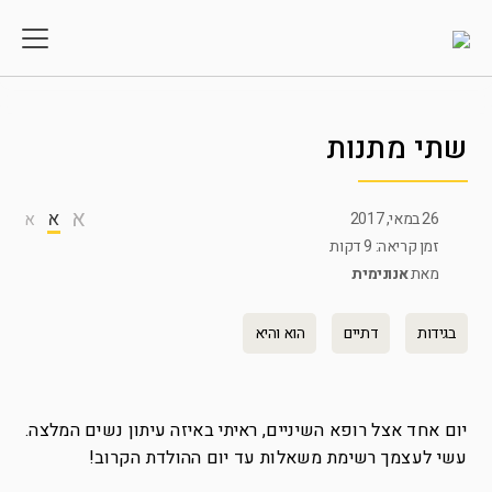
שתי מתנות
א
א
26 במאי, 2017
א
זמן קריאה: 9 דקות
מאת
אנונימית
בגידות
דתיים
הוא והיא
יום אחד אצל רופא השיניים, ראיתי באיזה עיתון נשים המלצה.
עשי לעצמך רשימת משאלות עד יום ההולדת הקרוב!