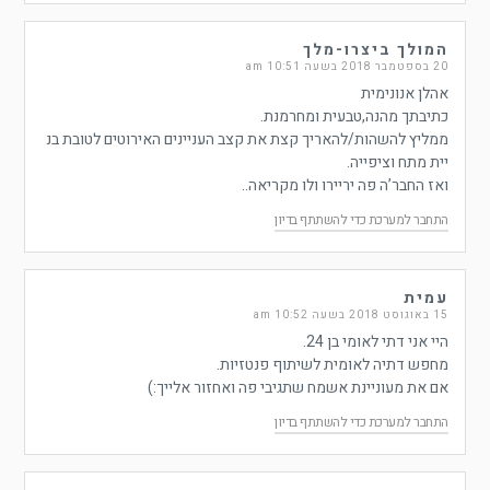
המולך ביצרו-מלך
20 בספטמבר 2018 בשעה 10:51 am
אהלן אנונימית
כתיבתך מהנה,טבעית ומחרמנת.
ממליץ להשהות/להאריך קצת את קצב העניינים האירוטים לטובת בנ
יית מתח וציפייה.
ואז החבר’ה פה יריירו ולו מקריאה..
התחבר למערכת כדי להשתתף בדיון
עמית
15 באוגוסט 2018 בשעה 10:52 am
היי אני דתי לאומי בן 24.
מחפש דתיה לאומית לשיתוף פנטזיות.
אם את מעוניינת אשמח שתגיבי פה ואחזור אלייך:)
התחבר למערכת כדי להשתתף בדיון