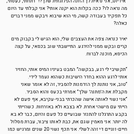
“אידיוט, אני נראית לך הזונה הפלוגתית שלך?!” רתחתי, כעסתי,
מה נראה לו? ככה בקלות הוא יקנה אותי? אני קבלתי עד היום
כל תפקיד בעבודה קשה, מי הוא שיבוא ויבקש ממני דברים
כאלה?
יאיר כנראה צפה את העצבים שלי, הוא הגיש לי בקבוק מים
קרים ובקש ממני להירגע. התיישבתי שוב בכסאי, על קצה
הכיסא, מוכנה לברוח.
“תקשיבי לי רגע, בבקשה” המבט בעיניו המיס אותי, החזיר
אותי לרגע ההוא בחדר הישיבות כשהוא נעמד לידי.
“טוב, אני נותנת לך הזדמנות להסביר, זה לא אומר שאני
מקבלת את ה׳מתנה׳ שלך” אמרתי בכעס והוא הסביר.
“אני נשוי לאותה אישה שהכרתי בבני-עקיבא, אף פעם לא
הייתי עם מישהי אחרת. לא בצבא ולא באזרחות. כשהייתי
בקבע התרגלנו להתנזר שבועיים כל פעם והיום, כבר לא בא
לה יותר. אני מאמין שגם את, כבת לאותו ציבור, עברת מסלול
חיים-זוגיים די זהה לשלי. אני תכף נשוי 20 שנים ומרגיש כמו