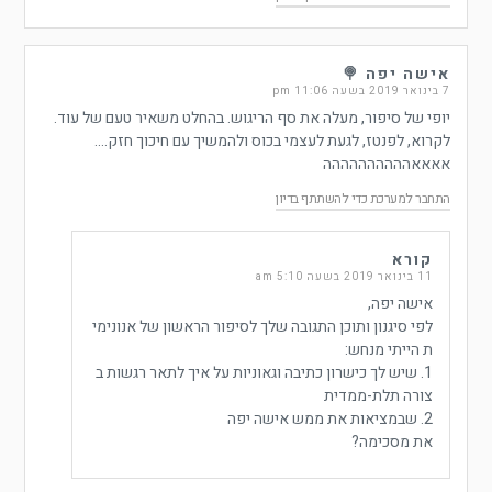
אישה יפה 🍭
7 בינואר 2019 בשעה 11:06 pm
יופי של סיפור, מעלה את סף הריגוש. בהחלט משאיר טעם של עוד.
לקרוא, לפנטז, לגעת לעצמי בכוס ולהמשיך עם חיכוך חזק….
אאאאהההההההההה
התחבר למערכת כדי להשתתף בדיון
קורא
11 בינואר 2019 בשעה 5:10 am
אישה יפה,
לפי סיגנון ותוכן התגובה שלך לסיפור הראשון של אנונימי
ת הייתי מנחש:
1. שיש לך כישרון כתיבה וגאוניות על איך לתאר רגשות ב
צורה תלת-ממדית
2. שבמציאות את ממש אישה יפה
את מסכימה?