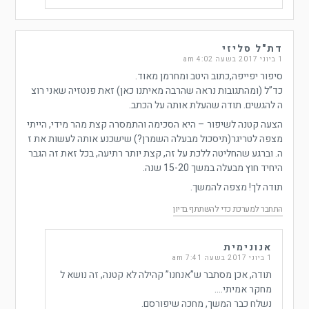
דת"ל סליזי
1 ביוני 2017 בשעה 4:02 am
סיפור יפייפה,כתוב היטב ומחרמן מאוד.
כד”ל (ומהתגובות נראה שהרבה מאיתנו כאן) זאת פנטזיה שאני רוצ
ה להגשים. תודה שהעלת אותה על הכתב.
הצעה קטנה לשיפור – היא הסכימה והתמסרה קצת מהר מידי, הייתי
מצפה לטריגר(תיסכול מבעלה השמרן?) שישכנע אותה לעשות את ז
ה. וברגע שהחליטה ללכת על זה, קצת יותר רתיעה, בכל זאת זה הגבר
היחיד חוץ מבעלה במשך 15-20 שנה.
תודה לך! מצפה להמשך.
התחבר למערכת כדי להשתתף בדיון
אנונימית
1 ביוני 2017 בשעה 7:41 am
תודה, אכן מסתבר ש”אנחנו” קהילה לא קטנה, זה נושא ל
מחקר אמיתי….
נשלח כבר המשך, מחכה שיפורסם.