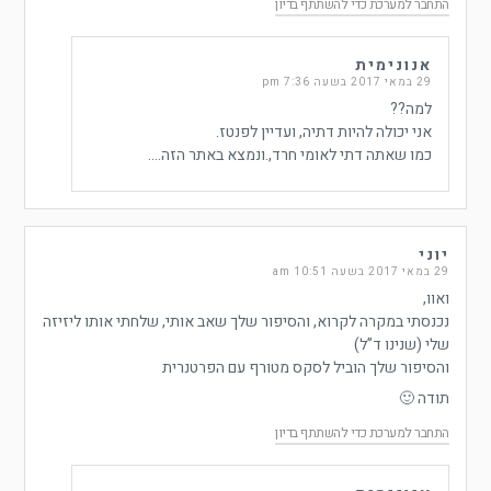
התחבר למערכת כדי להשתתף בדיון
אנונימית
29 במאי 2017 בשעה 7:36 pm
למה??
אני יכולה להיות דתיה, ועדיין לפנטז.
כמו שאתה דתי לאומי חרד,.ונמצא באתר הזה….
יוני
29 במאי 2017 בשעה 10:51 am
ואוו,
נכנסתי במקרה לקרוא, והסיפור שלך שאב אותי, שלחתי אותו ליזיזה
שלי (שנינו ד”ל)
והסיפור שלך הוביל לסקס מטורף עם הפרטנרית
תודה 🙂
התחבר למערכת כדי להשתתף בדיון