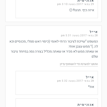
אנונימית
29 במאי 2017 בשעה 3:10 pm
איזה כיף. תהנו!! 🙂
אייל
28 במאי 2017 בשעה 5:31 pm
המשפט “שייכת לציבור הדתי-לאומי (כיסוי ראש סמלי, מכנסיים וכא
לה..)” ממש עצבן אותי.
או שאתה ממש לא מכיר או שאתה מכליל בצורה גסה במיוחד ציבור
שלם
התחבר למערכת כדי להשתתף בדיון
אייל
28 במאי 2017 בשעה 5:32 pm
את*
אנונימית