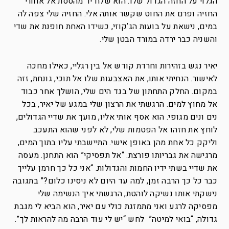
הגלוי על החזה הגדול שלו. הוא שלח יד מהססת אל אחורי
החזיה ופרם את החוט שקשר אותה אלי. החזיה שלי צפה לה
במים, נישאת על בועות הג’קוזי, כשידו האחת חופנת את שדי
והשניה כבר ירדה במורד הבטן שלי.
יאיר נגש בזהירות וחרדת קודש אל בין רגליי, כאילו מחכה
לאישור. הנחיתי אותו, את האצבעות שלו אל תוכי, גונחת, זזה
במקום. החלק התחתון של בגד הים שלי, הושלך אחר כבוד
אל מחוץ למים. הרגשתי את הרצון שלי במגע של יאיר, בכל
נים ונים מגופי. הוא אסף אותי אליו, מועך את שדיי הגדולים,
לוחץ את חזהו אל הפטמות שלי, לא לפני שהוא התעכב
וליקק כל אחת מהן באופן אישי. התיישבתי עליו בתוך המים,
מרגישה את גבריותו פורצת. “אל תפסיקי” הוא התחנן. מעסה
את שדיי בשתי ידיו החמות והגדולות. “אני כל כך חרמן עלייך
כבר כל כך הרבה זמן, למה עד היום לא ניסינו כלום?” בתגובה
נישקתי אותו נשיקה לוהטת, הרגשתי איך הנשימה שלי
מפסיקה לרגע ואני מתמזגת כולי עם יאיר, הוא הביא לי מגבת
גדולה, “בואי למיטה” לחש “יש לי עוד הרבה מה להראות לך”.