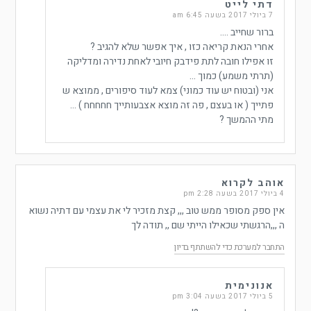
דתי לייט
7 ביולי 2017 בשעה 6:45 am
ברור שחייב ….
אחרי הנאת קריאה כזו , איך אפשר שלא להגיב ?
זו אפילו חובה לתת פידבק חיובי לאחת נדירה ומדליקה
(תרתי משמע) כמוך …
אני (ובטוח יש עוד כמוני) צמא לעוד סיפורים , ממוצא ש
פתייך ( או בעצם , פה זה מוצא אצבעותייך חחחחח ) …
מתי ההמשך ?
אוהב לקרוא
4 ביולי 2017 בשעה 2:28 pm
אין ספק מסופר ממש טוב ,,, קצת מזכיר לי את עצמי עם דתיה נשוא
ה ,,,הרגשתי שכאילו הייתי שם ,, תודה לך
התחבר למערכת כדי להשתתף בדיון
אנונימית
5 ביולי 2017 בשעה 3:04 pm