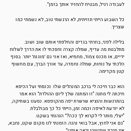
לעבודה רגיל, מבטיח להחזיר אותך בזמן”.
כל השבוע הייתי תזזיתית, לא הרגשתי טוב, לא נשמתי כמו
שצריך.
בלילה לפני, בחרתי בגדים והחלפתי אותם שוב ושוב.
מתלבטת מה עדיף, שמלה קצרה וחסכתי לו את הדרך לשלוח
ידיים, או מכנס צמוד, מחמיא, ואז אני גם ׳מוגנת׳ יותר. בסוף
הלכתי על נוחות, שמלה נחמדה, עד אורך הברך, עם מחשוף
קטן מקדימה.
הוא כבר חיכה לי ברכב המנהלים שלו. נכנסתי ועל הכיסא
חיכתה לי מתנה “זו המתנה שלך ליום ההולדת” הוא אמר
בהתרגשות והוציא שרשרת יפה מהקופסא. נסענו בשתיקה,
לא יודעת לאיפה וכמה זמן, הייתי כל כך מבולבלת.
“יעלי, מותר לי לקרוא לך ככה?” הנהנתי בשקט.
“גם אני לחוץ, אבל בואי נהנה. הזמנתי לנו מקום שקט, נחבא,
אין סיכוי שמישהו יראה אותנו”.