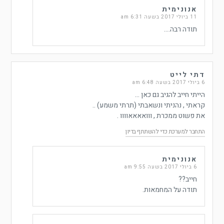
אנונימית
11 ביולי 2017 בשעה 6:31 am
תודה רבה….
דתי לייט
6 ביולי 2017 בשעה 6:48 am
הייתי חייב להגיב גם כאן …
קראתי , נהניתי ונשאבתי (תרתי משמע) ..
את פשוט ממכרת , ווואאאאוווו .
התחבר למערכת כדי להשתתף בדיון
אנונימית
6 ביולי 2017 בשעה 9:55 am
חייב??
תודה על המחמאות.