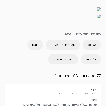
סיפורים נוספים מאת אנונימית:
הערסל
שתי מתנות – חלק ב
רותם
ד”ר שחר
השכן בבית ממול
77 מחשבות על “
שתי מתנות
”
דני
30 בנובמבר 2021 בשעה 2:41 pm
וואו
אני פה בבליץ סיפורים ועומד לגמור בפעם השלישית היום