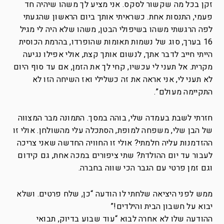
זקן בכל מה שקשור לסקס. אני מציע לך משהו שיהיה חד
פעמי, התנסות אחת. כשראיתי אותך ביום הראשון שהגעתי
לפה הרגשתי משהו בשיפולי הבטן, משהו שלא היה לי מגיל
16 בערך, סוג של נשמות תאומות שהופרדו, בהרמת הכוסית
הייתי חייב לדבר אתך, לנשום אותך קצת, אולי אפילו נגיעה
מקרית. אל תעני לי עכשיו, קחי לך את הזמן, אם עד סוף היום
לא תעני לי, אני אראה את זה כשלילי ואז השיחה הזו לא
התקיימה מעולם”.
חזרתי לשבת בעמדה שלי, בוהה במסך. התמונה מבר המצווה
של הבן שלי, משפחה למופת, הסתכלה עלי מהשולחן. אולי זו
ההזדמנות עליה חלמתי? אולי זו החוויה החדשה שאני צריכה
לעבור עד יום ההולדת? שתי ציפורים במכה אחת, גם קידום
וגם זמן פרטי עם הגבר הכי שווה בחברה.
ממש לפני היציאה שלחתי לו הודעה “כן, שלח פרטים. ושלא
יבוא על חשבון הבית והילדים!”
ההודעה שלו לא אחרה לבוא “עוד שבוע בדיוק, תבואי