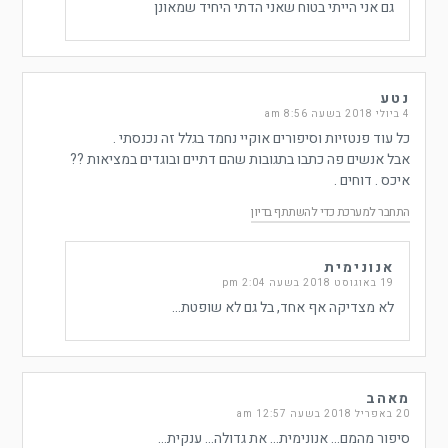
גם אני הייתי בטוח שאני הדתי היחיד שמאונן
נטע
4 ביולי 2018 בשעה 8:56 am
כל עוד פנטזיות וסיפורים אוקיי נחמד בגלל זה נכנסתי .
אבל אנשים פה כתבו בתגובות שהם דתיים ובוגדים במציאות ??
איכס . דוחים .
התחבר למערכת כדי להשתתף בדיון
אנונימית
19 באוגוסט 2018 בשעה 2:04 pm
לא מצדיקה אף אחד, בל גם לא שופטת…
מאהב
20 באפריל 2018 בשעה 12:57 am
סיפור מהמם… אנונימית… את גדולה… ענקית…