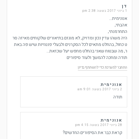
דן
1 ביוני 2017 בשעה 2:38 pm
אנונימית…
אהבתי,
התחרמנתי,
היה משהו עדין נכון ומדויק, לא מוגזם בתיאורים שלקוחים מאיזה סר
ט כחול, בהחלט מתאים לכל הסקרנים ולבעלי פנטזיות שיש פה באת
ר, מה שבטוח שאני בהחלט מחפש יעל שכזאת…
תודה ומחכה להמשך ולעוד סיפורים
התחבר למערכת כדי להשתתף בדיון
אנונימית
2 ביוני 2017 בשעה 9:01 am
תודה
אנונימית
28 ביוני 2017 בשעה 4:15 pm
קראת כבר את הסיפורים החדשים?